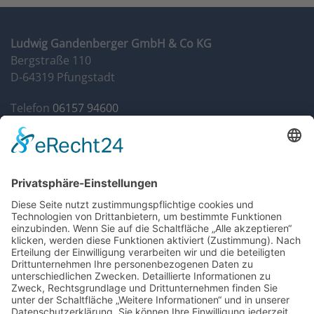
Ludwig Gandenberger GmbH & Co KG
Bergstraße 110
D-64319 Pfungstadt
Telefon
06157 94600
Fax 06157 946014
info@autohaus-gandenberger.de
Geschäftszeiten
Mo. bis Do. 7:30 bis 18:00
Fr. 7:30 bis 17:00
Sa. 9:00 bis 12:00