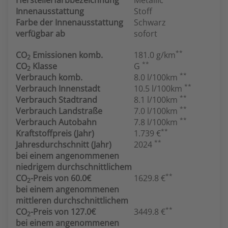
Herstellerfarbbezeichnung
Metallic
Innenausstattung
Stoff
Farbe der Innenausstattung
Schwarz
verfügbar ab
sofort
**
CO
Emissionen komb.
181.0 g/km
2
**
CO
Klasse
G
2
**
Verbrauch komb.
8.0 l/100km
**
Verbrauch Innenstadt
10.5 l/100km
**
Verbrauch Stadtrand
8.1 l/100km
**
Verbrauch Landstraße
7.0 l/100km
**
Verbrauch Autobahn
7.8 l/100km
**
Kraftstoffpreis (Jahr)
1.739 €
**
Jahresdurchschnitt (Jahr)
2024
bei einem angenommenen
niedrigem durchschnittlichem
**
CO
-Preis von 60.0€
1629.8 €
2
bei einem angenommenen
mittleren durchschnittlichem
**
CO
-Preis von 127.0€
3449.8 €
2
bei einem angenommenen