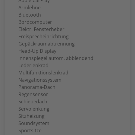
Apple CarPlay
Armlehne
Bluetooth
Bordcomputer
Elektr. Fensterheber
Freisprecheinrichtung
Gepäckraumabtrennung
Head-Up Display
Innenspiegel autom. abblendend
Lederlenkrad
Multifunktionslenkrad
Navigationssystem
Panorama-Dach
Regensensor
Schiebedach
Servolenkung
Sitzheizung
Soundsystem
Sportsitze