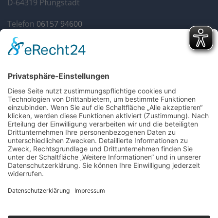
D-64319 Pfungstadt
Telefon
06157 94600
Fax 06157 946014
info@autohaus-gandenberger.de
Geschäftszeiten
Mo. bis Do. 7:30 bis 18:00
Fr. 7:30 bis 17:00
Sa. 9:00 bis 12:00
Rechtliches
Impressum