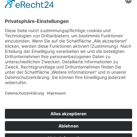
unter www.dat.de.
Ludwig Gandenberger GmbH & Co KG
Bergstraße 110
D-64319 Pfungstadt
Telefon
06157 94600
Fax 06157 946014
info@autohaus-gandenberger.de
Geschäftszeiten
Mo. bis Do. 7:30 bis 18:00