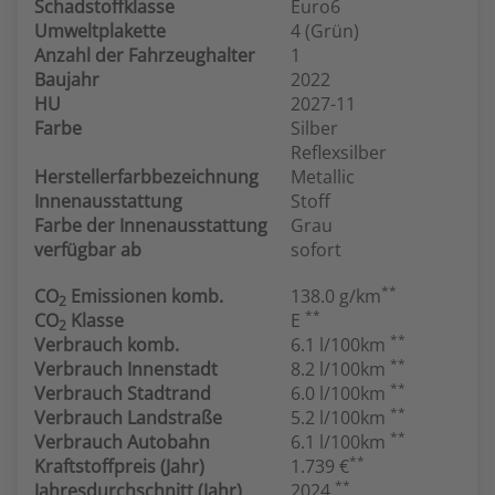
Schadstoffklasse
Euro6
Umweltplakette
4 (Grün)
Anzahl der Fahrzeughalter
1
Baujahr
2022
HU
2027-11
Farbe
Silber
Reflexsilber
Herstellerfarbbezeichnung
Metallic
Innenausstattung
Stoff
Farbe der Innenausstattung
Grau
verfügbar ab
sofort
**
CO
Emissionen komb.
138.0 g/km
2
**
CO
Klasse
E
2
**
Verbrauch komb.
6.1 l/100km
**
Verbrauch Innenstadt
8.2 l/100km
**
Verbrauch Stadtrand
6.0 l/100km
**
Verbrauch Landstraße
5.2 l/100km
**
Verbrauch Autobahn
6.1 l/100km
**
Kraftstoffpreis (Jahr)
1.739 €
**
Jahresdurchschnitt (Jahr)
2024