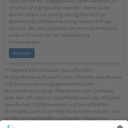
dass die von mir angegebenen Daten elektronisch
erhoben und gespeichert werden. Meine Daten
werden dabei nur streng zweckgebunden zur
Bearbeitung und Beantwortung meiner Anfrage
benutzt. Mit dem Absenden des Kontaktformulars
erkläre ich mich mit der Verarbeitung
einverstanden.
** Weitere Informationen zum offiziellen
Kraftstoffverbrauch und zu den offiziellen spezifischen
CO2-Emissionen und gegebenenfalls zum
Stromverbrauch neuer Pkw können dem 'Leitfaden
über den offiziellen Kraftstoffverbrauch, die offiziellen
spezifischen CO2-Emissionen und den offiziellen
Stromverbrauch neuer Pkw' entnommen werden, der
an allen Verkaufsstellen und bei der 'Deutschen
Automobil Treuhand GmbH' unentgeltlich erhältlich ist