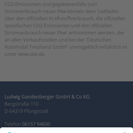
CO2-Emissionen und gegebenenfalls zum
Stromverbrauch neuer Pkw können dem 'Leitfaden
über den offiziellen Kraftstoffverbrauch, die offiziellen
spezifischen CO2-Emissionen und den offiziellen
Stromverbrauch neuer Pkw' entnommen werden, der
an allen Verkaufsstellen und bei der 'Deutschen
Automobil Treuhand GmbH' unentgeltlich erhältlich ist
unter www.dat.de.
Ludwig Gandenberger GmbH & Co KG
Bergstraße 110
D-64319 Pfungstadt
Telefon
06157 94600
Fax 06157 946014