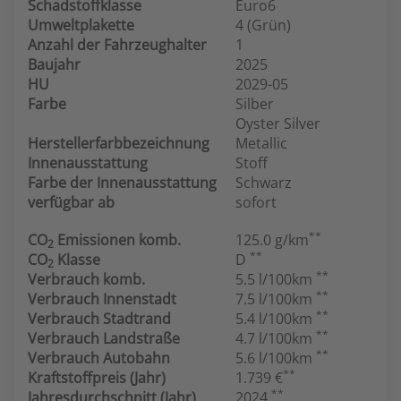
Schadstoffklasse
Euro6
Umweltplakette
4 (Grün)
Anzahl der Fahrzeughalter
1
Baujahr
2025
HU
2029-05
Farbe
Silber
Oyster Silver
Herstellerfarbbezeichnung
Metallic
Innenausstattung
Stoff
Farbe der Innenausstattung
Schwarz
verfügbar ab
sofort
**
CO
Emissionen komb.
125.0 g/km
2
**
CO
Klasse
D
2
**
Verbrauch komb.
5.5 l/100km
**
Verbrauch Innenstadt
7.5 l/100km
**
Verbrauch Stadtrand
5.4 l/100km
**
Verbrauch Landstraße
4.7 l/100km
**
Verbrauch Autobahn
5.6 l/100km
**
Kraftstoffpreis (Jahr)
1.739 €
**
Jahresdurchschnitt (Jahr)
2024