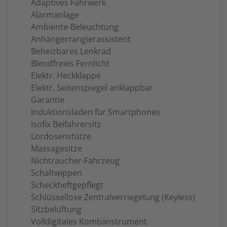
Adaptives Fahrwerk
Alarmanlage
Ambiente-Beleuchtung
Anhängerrangierassistent
Beheizbares Lenkrad
Blendfreies Fernlicht
Elektr. Heckklappe
Elektr. Seitenspiegel anklappbar
Garantie
Induktionsladen für Smartphones
Isofix Beifahrersitz
Lordosenstütze
Massagesitze
Nichtraucher-Fahrzeug
Schaltwippen
Scheckheftgepflegt
Schlüssellose Zentralverriegelung (Keyless)
Sitzbelüftung
Volldigitales Kombiinstrument