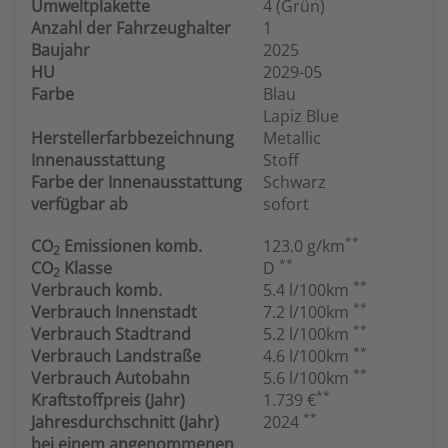
Umweltplakette
4 (Grün)
Anzahl der Fahrzeughalter
1
Baujahr
2025
HU
2029-05
Farbe
Blau
Lapiz Blue
Herstellerfarbbezeichnung
Metallic
Innenausstattung
Stoff
Farbe der Innenausstattung
Schwarz
verfügbar ab
sofort
**
CO
Emissionen komb.
123.0 g/km
2
**
CO
Klasse
D
2
**
Verbrauch komb.
5.4 l/100km
**
Verbrauch Innenstadt
7.2 l/100km
**
Verbrauch Stadtrand
5.2 l/100km
**
Verbrauch Landstraße
4.6 l/100km
**
Verbrauch Autobahn
5.6 l/100km
**
Kraftstoffpreis (Jahr)
1.739 €
**
Jahresdurchschnitt (Jahr)
2024
bei einem angenommenen