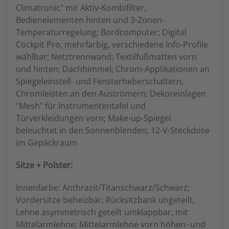
Climatronic" mit Aktiv-Kombifilter,
Bedienelementen hinten und 3-Zonen-
Temperaturregelung; Bordcomputer; Digital
Cockpit Pro, mehrfarbig, verschiedene Info-Profile
wählbar; Netztrennwand; Textilfußmatten vorn
und hinten; Dachhimmel; Chrom-Applikationen an
Spiegeleinstell- und Fensterheberschaltern,
Chromleisten an den Auströmern; Dekoreinlagen
"Mesh" für Instrumententafel und
Türverkleidungen vorn; Make-up-Spiegel
beleuchtet in den Sonnenblenden; 12-V-Steckdose
im Gepäckraum
Sitze + Polster:
Innenfarbe: Anthrazit/Titanschwarz/Schwarz;
Vordersitze beheizbar; Rücksitzbank ungeteilt,
Lehne asymmetrisch geteilt umklappbar, mit
Mittelarmlehne; Mittelarmlehne vorn höhen- und