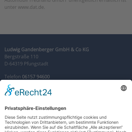
Automobil Treuhand GmbH' unentgeltlich erhältlich ist
unter www.dat.de.
Ludwig Gandenberger GmbH & Co KG
Bergstraße 110
D-64319 Pfungstadt
Telefon
06157 94600
Fax 06157 946014
info@autohaus-gandenberger.de
Geschäftszeiten