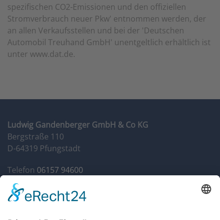
spezifischen CO2-Emissionen und den offiziellen
Stromverbrauch neuer Pkw' entnommen werden, der
an allen Verkaufsstellen und bei der 'Deutschen
Automobil Treuhand GmbH' unentgeltlich erhältlich ist
unter www.dat.de.
Ludwig Gandenberger GmbH & Co KG
Bergstraße 110
D-64319 Pfungstadt
Telefon
06157 94600
Fax 06157 946014
info@autohaus-gandenberger.de