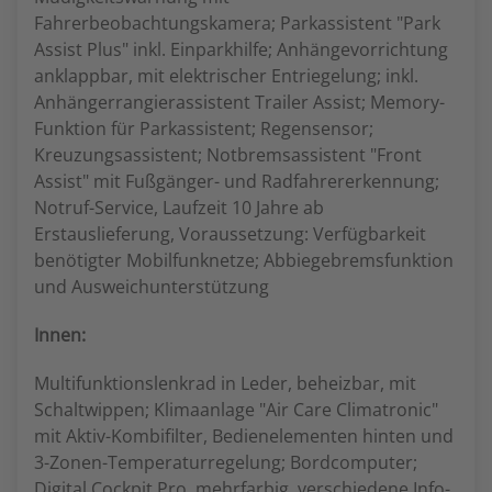
Fahrerbeobachtungskamera; Parkassistent "Park
Assist Plus" inkl. Einparkhilfe; Anhängevorrichtung
anklappbar, mit elektrischer Entriegelung; inkl.
Anhängerrangierassistent Trailer Assist; Memory-
Funktion für Parkassistent; Regensensor;
Kreuzungsassistent; Notbremsassistent "Front
Assist" mit Fußgänger- und Radfahrererkennung;
Notruf-Service, Laufzeit 10 Jahre ab
Erstauslieferung, Voraussetzung: Verfügbarkeit
benötigter Mobilfunknetze; Abbiegebremsfunktion
und Ausweichunterstützung
Innen:
Multifunktionslenkrad in Leder, beheizbar, mit
Schaltwippen; Klimaanlage "Air Care Climatronic"
mit Aktiv-Kombifilter, Bedienelementen hinten und
3-Zonen-Temperaturregelung; Bordcomputer;
Digital Cockpit Pro, mehrfarbig, verschiedene Info-