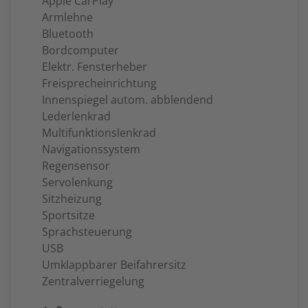
Apple CarPlay
Armlehne
Bluetooth
Bordcomputer
Elektr. Fensterheber
Freisprecheinrichtung
Innenspiegel autom. abblendend
Lederlenkrad
Multifunktionslenkrad
Navigationssystem
Regensensor
Servolenkung
Sitzheizung
Sportsitze
Sprachsteuerung
USB
Umklappbarer Beifahrersitz
Zentralverriegelung