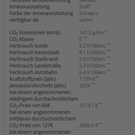
Herstellerfarbbezeichnung
Metallic
Innenausstattung
Stoff
Farbe der Innenausstattung
Schwarz
verfügbar ab
sofort
**
CO
Emissionen komb.
141.0 g/km
2
**
CO
Klasse
E
2
**
Verbrauch komb.
6.2 l/100km
**
Verbrauch Innenstadt
8.1 l/100km
**
Verbrauch Stadtrand
5.9 l/100km
**
Verbrauch Landstraße
5.3 l/100km
**
Verbrauch Autobahn
6.4 l/100km
**
Kraftstoffpreis (Jahr)
1.739 €
**
Jahresdurchschnitt (Jahr)
2024
bei einem angenommenen
niedrigem durchschnittlichem
**
CO
-Preis von 60€
1273.7 €
2
bei einem angenommenen
mittleren durchschnittlichem
**
CO
-Preis von 127€
2696.0 €
2
bei einem angenommenen