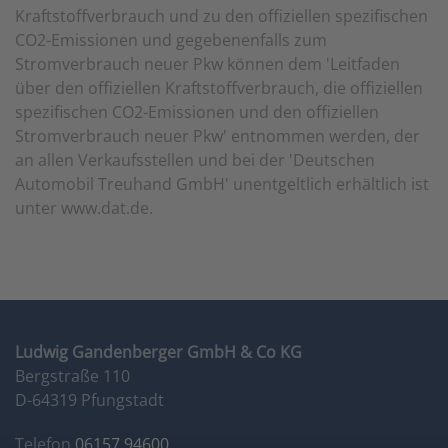
Kraftstoffverbrauch und zu den offiziellen spezifischen
CO2-Emissionen und gegebenenfalls zum
Stromverbrauch neuer Pkw können dem 'Leitfaden
über den offiziellen Kraftstoffverbrauch, die offiziellen
spezifischen CO2-Emissionen und den offiziellen
Stromverbrauch neuer Pkw' entnommen werden, der
an allen Verkaufsstellen und bei der 'Deutschen
Automobil Treuhand GmbH' unentgeltlich erhältlich ist
unter www.dat.de.
Ludwig Gandenberger GmbH & Co KG
Bergstraße 110
D-64319 Pfungstadt
Telefon
06157 94600