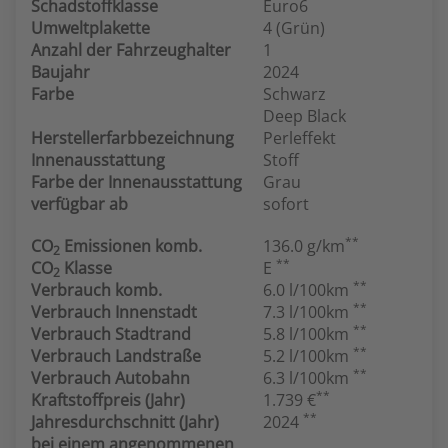
Schadstoffklasse
Euro6
Umweltplakette
4 (Grün)
Anzahl der Fahrzeughalter
1
Baujahr
2024
Farbe
Schwarz
Deep Black
Herstellerfarbbezeichnung
Perleffekt
Innenausstattung
Stoff
Farbe der Innenausstattung
Grau
verfügbar ab
sofort
**
CO
Emissionen komb.
136.0 g/km
2
**
CO
Klasse
E
2
**
Verbrauch komb.
6.0 l/100km
**
Verbrauch Innenstadt
7.3 l/100km
**
Verbrauch Stadtrand
5.8 l/100km
**
Verbrauch Landstraße
5.2 l/100km
**
Verbrauch Autobahn
6.3 l/100km
**
Kraftstoffpreis (Jahr)
1.739 €
**
Jahresdurchschnitt (Jahr)
2024
bei einem angenommenen