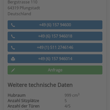
Bergstrasse 110
64319 Pfungstadt
Deutschland
+49 (6) 157 94600
+49 (6) 157 946018
+49 (1) 511 2746146
+49 (6) 157 946014
Anfrage
Weitere technische Daten
3
Hubraum
999 cm
Anzahl Sitzplätze
5
Anzahl der Türen
4/5