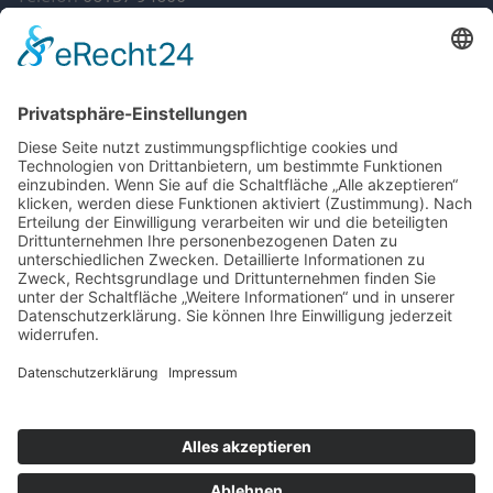
Fax 06157 946014
info@autohaus-gandenberger.de
Geschäftszeiten
Mo. bis Do. 7:30 bis 18:00
Fr. 7:30 bis 17:00
Sa. 9:00 bis 12:00
Rechtliches
Impressum
Datenschutzerklärung