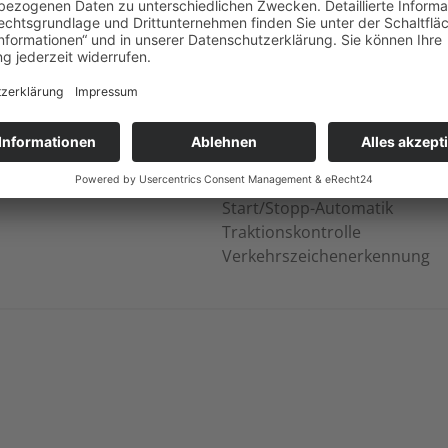
Geschwindigkeitsbegrenzer
Isofix
Lichtsensor
Müdigkeitswarner
Notbremsassistent
Notrufsystem
Reifendruckkontrolle
Spurhalteassistent
Start/Stopp-Automatik
Traktionskontrolle
Verkehrszeichenerkennung