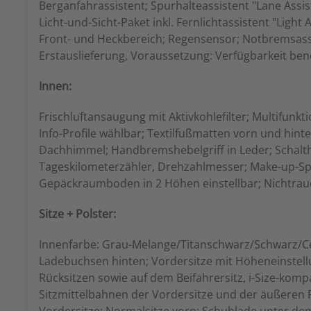
Berganfahrassistent; Spurhalteassistent "Lane Assis
Licht-und-Sicht-Paket inkl. Fernlichtassistent "Ligh
Front- und Heckbereich; Regensensor; Notbremsassis
Erstauslieferung, Voraussetzung: Verfügbarkeit be
Innen:
Frischluftansaugung mit Aktivkohlefilter; Multifunk
Info-Profile wählbar; Textilfußmatten vorn und hi
Dachhimmel; Handbremshebelgriff in Leder; Schalt
Tageskilometerzähler, Drehzahlmesser; Make-up-Sp
Gepäckraumboden in 2 Höhen einstellbar; Nichtrau
Sitze + Polster:
Innenfarbe: Grau-Melange/Titanschwarz/Schwarz/Cer
Ladebuchsen hinten; Vordersitze mit Höheneinstellu
Rücksitzen sowie auf dem Beifahrersitz, i-Size-komp
Sitzmittelbahnen der Vordersitze und der äußeren Rü