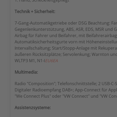
1. Hand; Scheckheftgepflegt
Technik + Sicherheit:
7-Gang-Automatikgetriebe oder DSG Beachtung: Fam
Gegenlenkunterstützung, ABS, ASR, EDS, MSR und Ges
Airbag für Fahrer und Beifahrer, mit Beifahrerairb
Automatiksicherheitsgurte vorn mit Höheneinstell
Intervallschaltung; Start/Stopp-Anlage mit Rekuper
äußeren Rücksitzplätze; Servolenkung; Warnton und 
WLTP3 M1, N1-I
EU6EA
Multimedia:
Radio "Composition"; Telefonschnittstelle; 2 USB-C-
Digitaler Radioempfang DAB+; App-Connect für Appl
"We Connect Plus" oder "VW Connect" und "VW Conn
Assistenzsysteme: