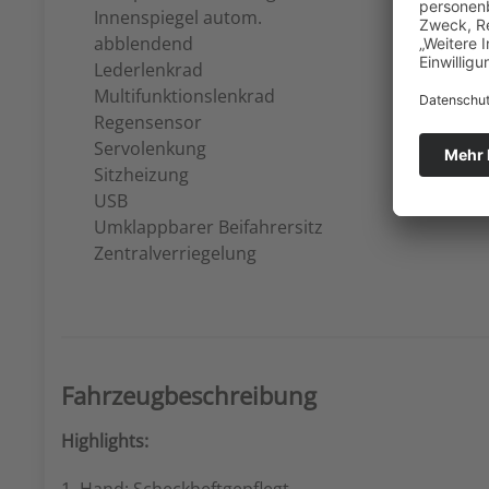
Innenspiegel autom.
abblendend
Lederlenkrad
Multifunktionslenkrad
Regensensor
Servolenkung
Sitzheizung
USB
Umklappbarer Beifahrersitz
Zentralverriegelung
Fahrzeugbeschreibung
Highlights: