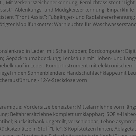
t"; Mit Verkehrszeichenerkennung; Fernlichtassistent "Light
t Assist"; Ablenkungs- und Müdigkeitserkennung; Einparkhilfe
tent "Front Assist"; Fußgänger- und Radfahrererkennung; N
nötigter Mobilfunknetze; Warnleuchte für Waschwasserstan
tionslenkrad in Leder, mit Schaltwippen; Bordcomputer; Digi
nten; Gepäckraumabdeckung; Lenksäule mit Höhen- und Längs
hebelknauf in Leder; Kombi-Instrument mit elektronischem
iegel in den Sonnenblenden; Handschuhfachklappe,mit Leu
cherausführung - 12-V-Steckdose vorn
amique; Vordersitze beheizbar; Mittelarmlehne vorn längse
ng; Beifahrersitzlehne komplett umklappbar; ISOFIX-Halteö
atibel; Rücksitzbank ungeteilt, verschiebbar, Lehne asymme
cksitzplätze in Stoff "Life"; 3 Kopfstützen hinten; Ablaget