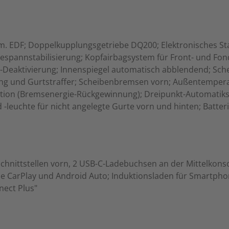
. EDF; Doppelkupplungsgetriebe DQ200; Elektronisches St
pannstabilisierung; Kopfairbagsystem für Front- und Fondp
ag-Deaktivierung; Innenspiegel automatisch abblendend; Sc
ung und Gurtstraffer; Scheibenbremsen vorn; Außentemper
ation (Bremsenergie-Rückgewinnung); Dreipunkt-Automatiksic
-leuchte für nicht angelegte Gurte vorn und hinten; Batter
Schnittstellen vorn, 2 USB-C-Ladebuchsen an der Mittelkonso
e CarPlay und Android Auto; Induktionsladen für Smartpho
ect Plus"