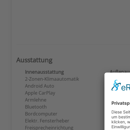
Ausstattung
Innenausstattung
Außenaus
2-Zonen-Klimaautomatik
Allwetter
Android Auto
Dachreli
Apple CarPlay
Elektr. S
Armlehne
Leichtmet
Bluetooth
Metallic
Bordcomputer
Elektr. Fensterheber
Freisprecheinrichtung