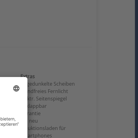
Extras
Abgedunkelte Scheiben
Blendfreies Fernlicht
Elektr. Seitenspiegel
anklappbar
Garantie
HU neu
Induktionsladen für
Smartphones