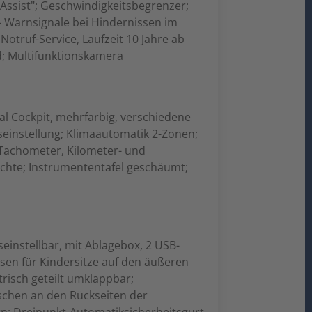
 Assist"; Geschwindigkeitsbegrenzer;
 - Warnsignale bei Hindernissen im
otruf-Service, Laufzeit 10 Jahre ab
d; Multifunktionskamera
tal Cockpit, mehrfarbig, verschiedene
einstellung; Klimaautomatik 2-Zonen;
 Tachometer, Kilometer- und
chte; Instrumententafel geschäumt;
instellbar, mit Ablagebox, 2 USB-
sen für Kindersitze auf den äußeren
trisch geteilt umklappbar;
aschen an den Rückseiten der