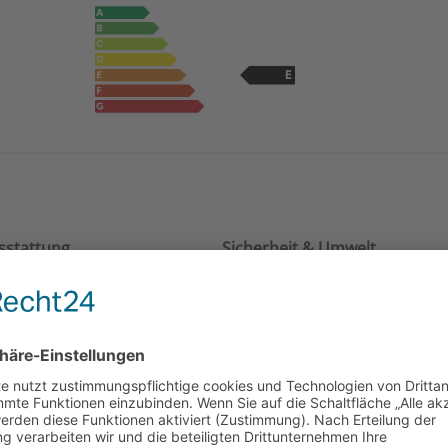
stattung
Sicherheit & Umwelt
reifen
ABS
ng
Abstandswarner
eitenspiegel
Airbags(Front-, Seiten- und
allfelgen
weitere Airbags)
Berganfahrassistent
ESP
Elektr. Wegfahrsperre
Fernlichtassistent