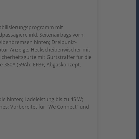
abilisierungsprogramm mit
assagiere inkl. Seitenairbags vorn;
heibenbremsen hinten; Dreipunkt-
atur-Anzeige; Heckscheibenwischer mit
herheitsgurte mit Gurtstraffer für die
ie 380A (59Ah) EFB+; Abgaskonzept,
le hinten; Ladeleistung bis zu 45 W;
nes; Vorbereitet für "We Connect" und