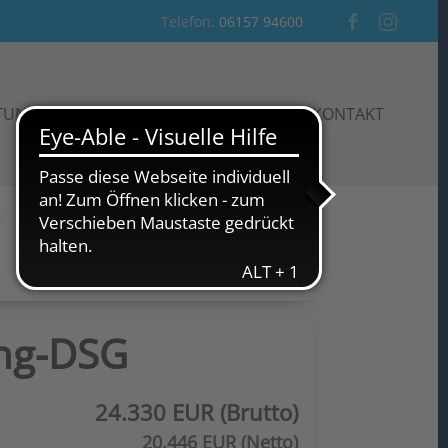
Telefon:
06157 94600
STUNGEN
AKTIONEN
AUTO-BLOG
KONTAKT
Neue Fahrzeugsuche
ang-DSG
24.330 EUR (Brutto)
20.446 EUR (Netto)