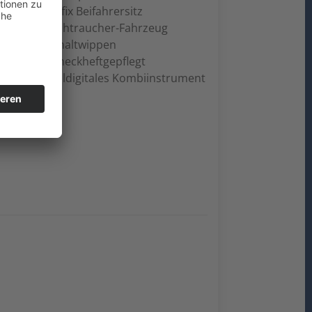
Isofix Beifahrersitz
Nichtraucher-Fahrzeug
Schaltwippen
Scheckheftgepflegt
Volldigitales Kombiinstrument