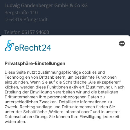
Ludwig Gandenberger GmbH & Co KG
Bergstraße 110
D-64319 Pfungstadt
Telefon
06157 94600
Fax 06157 946014
info@autohaus-gandenberger.de
Geschäftszeiten
Mo. bis Do. 7:30 bis 18:00
Fr. 7:30 bis 17:00
Sa. 9:00 bis 12:00