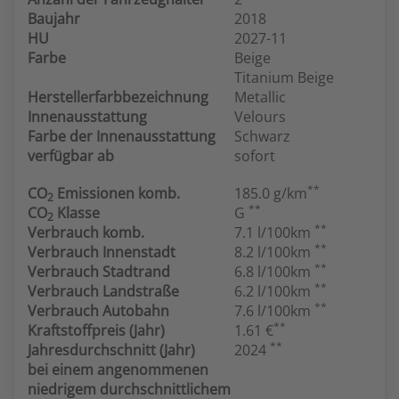
Baujahr
2018
HU
2027-11
Farbe
Beige
Titanium Beige
Herstellerfarbbezeichnung
Metallic
Innenausstattung
Velours
Farbe der Innenausstattung
Schwarz
verfügbar ab
sofort
**
CO
Emissionen komb.
185.0 g/km
2
**
CO
Klasse
G
2
**
Verbrauch komb.
7.1 l/100km
**
Verbrauch Innenstadt
8.2 l/100km
**
Verbrauch Stadtrand
6.8 l/100km
**
Verbrauch Landstraße
6.2 l/100km
**
Verbrauch Autobahn
7.6 l/100km
**
Kraftstoffpreis (Jahr)
1.61 €
**
Jahresdurchschnitt (Jahr)
2024
bei einem angenommenen
niedrigem durchschnittlichem