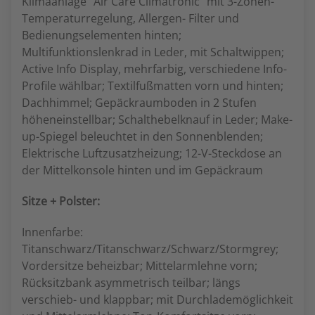
Klimaanlage "Air Care Climatronic" mit 3-Zonen-
Temperaturregelung, Allergen- Filter und
Bedienungselementen hinten;
Multifunktionslenkrad in Leder, mit Schaltwippen;
Active Info Display, mehrfarbig, verschiedene Info-
Profile wählbar; Textilfußmatten vorn und hinten;
Dachhimmel; Gepäckraumboden in 2 Stufen
höheneinstellbar; Schalthebelknauf in Leder; Make-
up-Spiegel beleuchtet in den Sonnenblenden;
Elektrische Luftzusatzheizung; 12-V-Steckdose an
der Mittelkonsole hinten und im Gepäckraum
Sitze + Polster:
Innenfarbe:
Titanschwarz/Titanschwarz/Schwarz/Stormgrey;
Vordersitze beheizbar; Mittelarmlehne vorn;
Rücksitzbank asymmetrisch teilbar; längs
verschieb- und klappbar; mit Durchlademöglichkeit