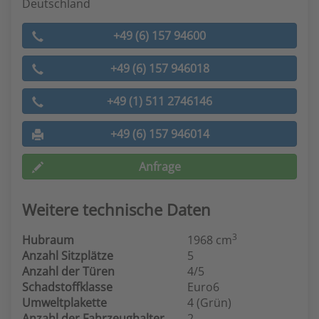
Deutschland
+49 (6) 157 94600
+49 (6) 157 946018
+49 (1) 511 2746146
+49 (6) 157 946014
Anfrage
Weitere technische Daten
3
Hubraum
1968 cm
Anzahl Sitzplätze
5
Anzahl der Türen
4/5
Schadstoffklasse
Euro6
Umweltplakette
4 (Grün)
Anzahl der Fahrzeughalter
2