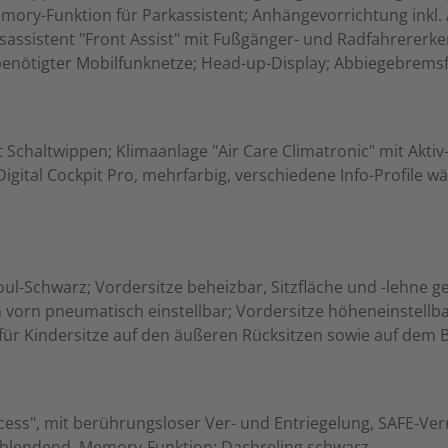
 Memory-Funktion für Parkassistent; Anhängevorrichtung inkl.
assistent "Front Assist" mit Fußgänger- und Radfahrererken
 benötigter Mobilfunknetze; Head-up-Display; Abbiegebrem
t Schaltwippen; Klimaanlage "Air Care Climatronic" mit Akti
tal Cockpit Pro, mehrfarbig, verschiedene Info-Profile wä
l-Schwarz; Vordersitze beheizbar, Sitzfläche und -lehne ge
vorn pneumatisch einstellbar; Vordersitze höheneinstellbar,
ür Kindersitze auf den äußeren Rücksitzen sowie auf dem Be
cess", mit berührungsloser Ver- und Entriegelung, SAFE-Ver
 abblendend, Memory-Funktion; Dachreling schwarz