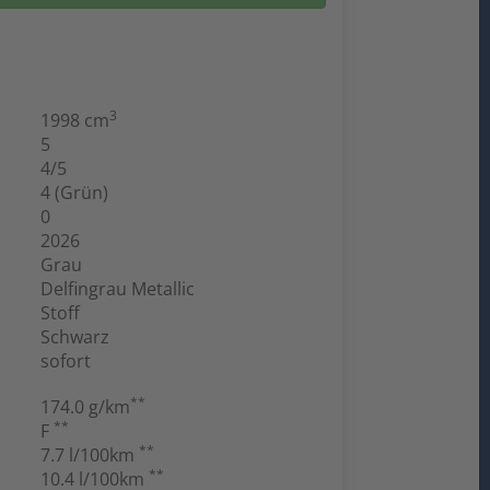
3
1998 cm
5
4/5
4 (Grün)
0
2026
Grau
Delfingrau Metallic
Stoff
Schwarz
sofort
**
174.0 g/km
**
F
**
7.7 l/100km
**
10.4 l/100km