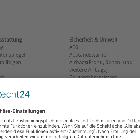
stattung
Sicherheit & Umwelt
ng
ABS
eitenspiegel
Abstandswarner
allfelgen
Airbags(Front-, Seiten- und
weitere Airbags)
et
Berganfahrassistent
ESP
Elektr. Wegfahrsperre
Fernlichtassistent
Geschwindigkeitsbegrenzer
Isofix
Lichtsensor
Müdigkeitswarner
Notbremsassistent