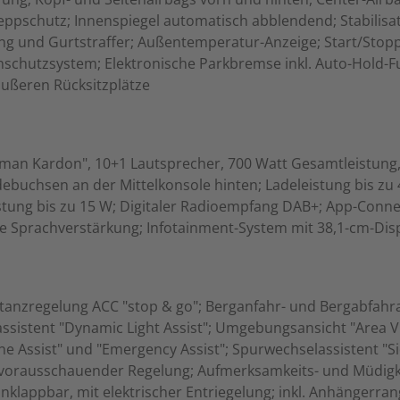
schutz; Innenspiegel automatisch abblendend; Stabilisato
ng und Gurtstraffer; Außentemperatur-Anzeige; Start/Stop
schutzsystem; Elektronische Parkbremse inkl. Auto-Hold-Fu
äußeren Rücksitzplätze
 Kardon", 10+1 Lautsprecher, 700 Watt Gesamtleistung, di
ebuchsen an der Mittelkonsole hinten; Ladeleistung bis zu 
stung bis zu 15 W; Digitaler Radioempfang DAB+; App-Conne
e Sprachverstärkung; Infotainment-System mit 38,1-cm-Displ
tanzregelung ACC "stop & go"; Berganfahr- und Bergabfahra
sistent "Dynamic Light Assist"; Umgebungsansicht "Area Vi
ane Assist" und "Emergency Assist"; Spurwechselassistent "S
 vorausschauender Regelung; Aufmerksamkeits- und Müdig
ppbar, mit elektrischer Entriegelung; inkl. Anhängerrangie