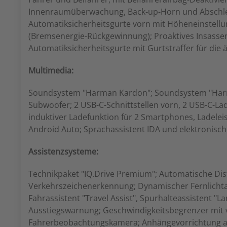
Innenraumüberwachung, Back-up-Horn und Abschlepp
Automatiksicherheitsgurte vorn mit Höheneinstellu
(Bremsenergie-Rückgewinnung); Proaktives Insassen
Automatiksicherheitsgurte mit Gurtstraffer für die 
Multimedia:
Soundsystem "Harman Kardon"; Soundsystem "Harman
Subwoofer; 2 USB-C-Schnittstellen vorn, 2 USB-C-Lad
induktiver Ladefunktion für 2 Smartphones, Ladelei
Android Auto; Sprachassistent IDA und elektronisch
Assistenzsysteme:
Technikpaket "IQ.Drive Premium"; Automatische Dis
Verkehrszeichenerkennung; Dynamischer Fernlichtas
Fahrassistent "Travel Assist", Spurhalteassistent "L
Ausstiegswarnung; Geschwindigkeitsbegrenzer mit
Fahrerbeobachtungskamera; Anhängevorrichtung ankla