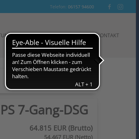
Telefon:
06157 94600
STUNGEN
AKTIONEN
AUTO-BLOG
KONTAKT
Neue Fahrzeugsuche
 PS 7-Gang-DSG
64.815 EUR (Brutto)
54.467 EUR (Netto)