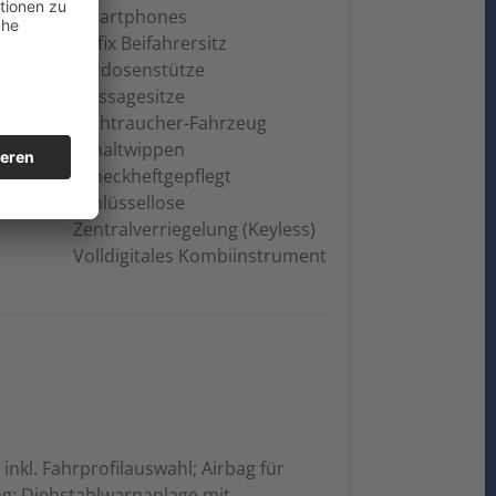
Smartphones
Isofix Beifahrersitz
Lordosenstütze
Massagesitze
Nichtraucher-Fahrzeug
Schaltwippen
Scheckheftgepflegt
Schlüssellose
Zentralverriegelung (Keyless)
Volldigitales Kombiinstrument
nkl. Fahrprofilauswahl; Airbag für
ag; Diebstahlwarnanlage mit