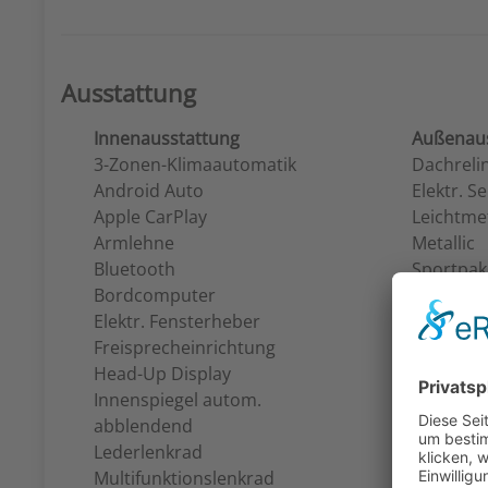
Ausstattung
Innenausstattung
Außenaus
3-Zonen-Klimaautomatik
Dachreli
Android Auto
Elektr. S
Apple CarPlay
Leichtmet
Armlehne
Metallic
Bluetooth
Sportpak
Bordcomputer
Elektr. Fensterheber
Freisprecheinrichtung
Head-Up Display
Innenspiegel autom.
abblendend
Lederlenkrad
Multifunktionslenkrad