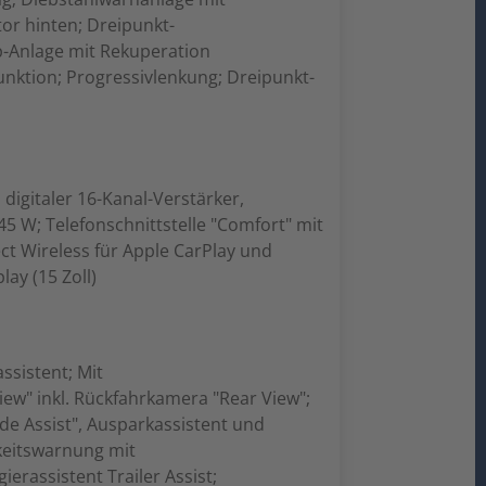
r hinten; Dreipunkt-
p-Anlage mit Rekuperation
nktion; Progressivlenkung; Dreipunkt-
gitaler 16-Kanal-Verstärker,
45 W; Telefonschnittstelle "Comfort" mit
ct Wireless für Apple CarPlay und
ay (15 Zoll)
ssistent; Mit
ew" inkl. Rückfahrkamera "Rear View";
ide Assist", Ausparkassistent und
keitswarnung mit
rassistent Trailer Assist;