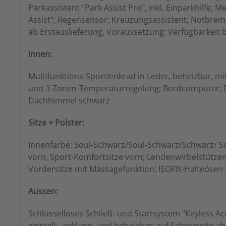
Parkassistent "Park Assist Pro", inkl. Einparkhilfe;
Assist"; Regensensor; Kreuzungsassistent; Notbrems
ab Erstauslieferung, Voraussetzung: Verfügbarkeit
Innen:
Multifunktions-Sportlenkrad in Leder, beheizbar, mi
und 3-Zonen-Temperaturregelung; Bordcomputer; Digi
Dachhimmel schwarz
Sitze + Polster:
Innenfarbe: Soul-Schwarz/Soul-Schwarz/Schwarz/ Sou
vorn; Sport-Komfortsitze vorn; Lendenwirbelstützen 
Vordersitze mit Massagefunktion; ISOFIX-Halteösen f
Aussen:
Schlüsselloses Schließ- und Startsystem "Keyless Ac
einstell-, anklapp- und beheizbar; auf Fahrerseite