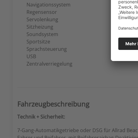
Navigationssystem
Regensensor
Servolenkung
Sitzheizung
Soundsystem
Sportsitze
Sprachsteuerung
USB
Zentralverriegelung
Fahrzeugbeschreibung
Technik + Sicherheit:
7-Gang-Automatikgetriebe oder DSG für Allrad Beach
Fahrer und Beifahrer, mit Beifahrerairbag-Deaktivi