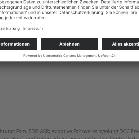
Notrufsystem
Reifendruckkontrolle
Spurhalteassistent
Start/Stopp-Automatik
Totwinkel-Assistent
Traktionskontrolle
Verkehrszeichenerkennung
tung: Fam. EDF; ASR; Adaptive Fahrwerksregelung DCC Pro i
erung; Kopf- und Seitenairbags vorn und hinten, Center-Airb