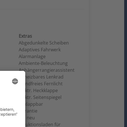
Extras
Abgedunkelte Scheiben
Adaptives Fahrwerk
Alarmanlage
Ambiente-Beleuchtung
Anhängerrangierassistent
Beheizbares Lenkrad
Blendfreies Fernlicht
Elektr. Heckklappe
Elektr. Seitenspiegel
anklappbar
Garantie
HU neu
Induktionsladen für