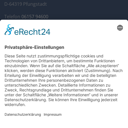
D-64319 Pfungstadt
Telefon
06157 94600
Fax 06157 946014
info@autohaus-gandenberger.de
Geschäftszeiten
Mo. bis Do. 7:30 bis 18:00
Fr. 7:30 bis 17:00
Sa. 9:00 bis 12:00
Rechtliches