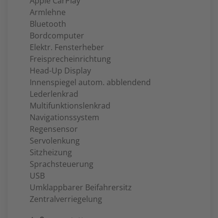
Apple CarPlay
Armlehne
Bluetooth
Bordcomputer
Elektr. Fensterheber
Freisprecheinrichtung
Head-Up Display
Innenspiegel autom. abblendend
Lederlenkrad
Multifunktionslenkrad
Navigationssystem
Regensensor
Servolenkung
Sitzheizung
Sprachsteuerung
USB
Umklappbarer Beifahrersitz
Zentralverriegelung