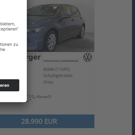
sine
85kW (116PS)
-2024
Schaltgetriebe
0 km
Grau
n
**
mb.:129.0 g/km
CO
Klasse:D
2
**
omb.: 5.7 l/100km
28.990 EUR