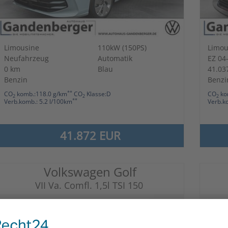
Limousine
110kW (150PS)
Limou
Neufahrzeug
Automatik
EZ 04
0 km
Blau
41.03
Benzin
Benzi
**
CO
komb.:118.0 g/km
CO
Klasse:D
CO
ko
2
2
2
**
Verb.komb.: 5.2 l/100km
Verb.k
41.872 EUR
Volkswagen Golf
VII Va. Comfl. 1,5l TSI 150