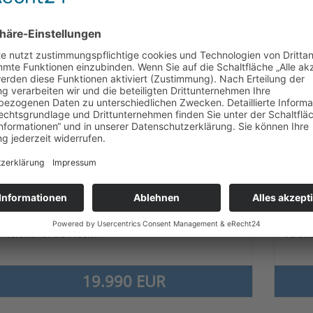
Kombi
110kW (150PS)
Limou
EZ 11-2020
Automatik
EZ 12
66.679 km
Grau
10.50
Benzin
Benzi
**
CO
komb.:143.0 g/km
CO
Klasse:E
CO
ko
2
2
2
**
Verb.komb.: 6.3 l/100km
Verb.k
19.990 EUR