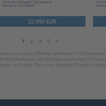
**
CO
komb.:130.0 g/km
CO
Klasse:D
CO
ko
2
2
2
**
Verb.komb.: 5.8 l/100km
Verb.k
22.990 EUR
1
2
3
5
>
verbrauch und zu den offiziellen spezifischen CO2-Emission
Kraftstoffverbrauch, die offiziellen spezifischen CO2-Emis
tellen und bei der 'Deutschen Automobil Treuhand GmbH' un