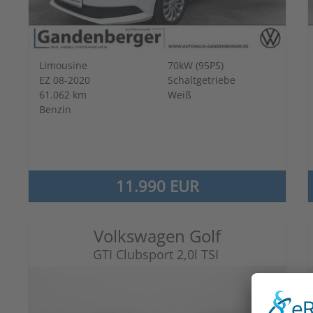
Limousine
70kW (95PS)
EZ 08-2020
Schaltgetriebe
61.062 km
Weiß
Benzin
11.990 EUR
Volkswagen Golf
GTI Clubsport 2,0l TSI