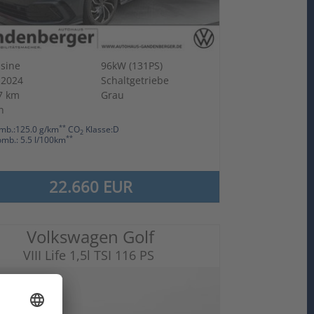
sine
96kW (131PS)
-2024
Schaltgetriebe
7 km
Grau
n
**
mb.:125.0 g/km
CO
Klasse:D
2
**
omb.: 5.5 l/100km
22.660 EUR
Volkswagen Golf
VIII Life 1,5l TSI 116 PS