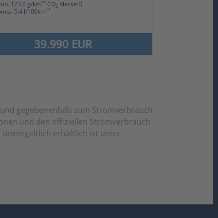
**
mb.:123.0 g/km
CO
Klasse:D
2
**
omb.: 5.4 l/100km
39.990 EUR
en und gegebenenfalls zum Stromverbrauch
sionen und den offiziellen Stromverbrauch
entgeltlich erhältlich ist unter