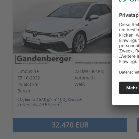
Limousine
221kW (301PS)
EZ 10-2022
Automatik
25.683 km
Weiß
Benzin
**
CO
komb.:167.0 g/km
CO
Klasse:F
2
2
**
Verb.komb.: 7.4 l/100km
32.470 EUR