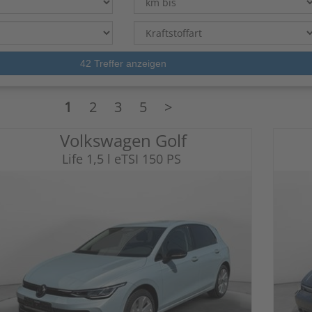
1
2
3
5
>
Volkswagen Golf
Life 1,5 l eTSI 150 PS