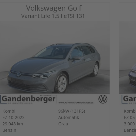
Volkswagen Golf
Variant Life 1,5 l eTSI 131
Kombi
96kW (131PS)
Komb
EZ 10-2023
Automatik
EZ 05
29.048 km
Grau
3.000
Benzin
Benzi