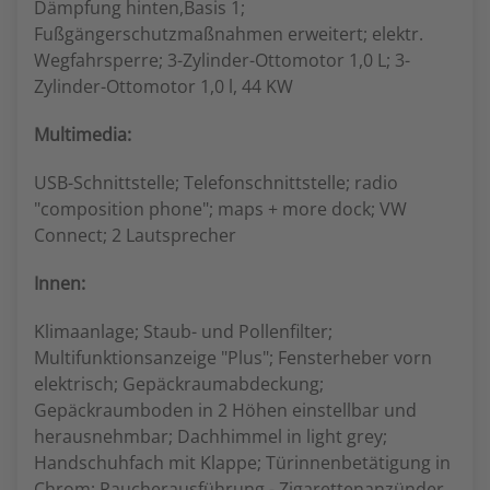
Dämpfung hinten,Basis 1;
Fußgängerschutzmaßnahmen erweitert; elektr.
Wegfahrsperre; 3-Zylinder-Ottomotor 1,0 L; 3-
Zylinder-Ottomotor 1,0 l, 44 KW
Multimedia:
USB-Schnittstelle; Telefonschnittstelle; radio
"composition phone"; maps + more dock; VW
Connect; 2 Lautsprecher
Innen:
Klimaanlage; Staub- und Pollenfilter;
Multifunktionsanzeige "Plus"; Fensterheber vorn
elektrisch; Gepäckraumabdeckung;
Gepäckraumboden in 2 Höhen einstellbar und
herausnehmbar; Dachhimmel in light grey;
Handschuhfach mit Klappe; Türinnenbetätigung in
Chrom; Raucherausführung - Zigarettenanzünder