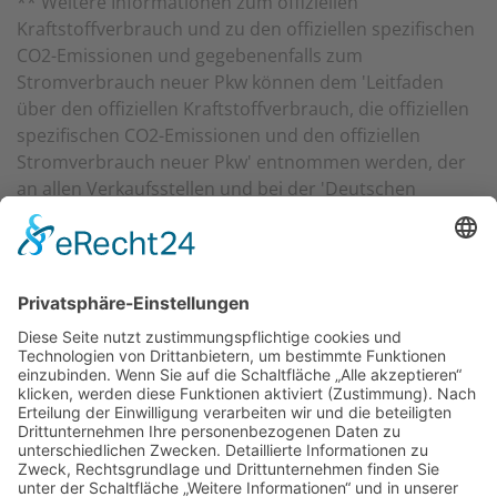
** Weitere Informationen zum offiziellen
Kraftstoffverbrauch und zu den offiziellen spezifischen
CO2-Emissionen und gegebenenfalls zum
Stromverbrauch neuer Pkw können dem 'Leitfaden
über den offiziellen Kraftstoffverbrauch, die offiziellen
spezifischen CO2-Emissionen und den offiziellen
Stromverbrauch neuer Pkw' entnommen werden, der
an allen Verkaufsstellen und bei der 'Deutschen
Automobil Treuhand GmbH' unentgeltlich erhältlich ist
unter www.dat.de.
Ludwig Gandenberger GmbH & Co KG
Bergstraße 110
D-64319 Pfungstadt