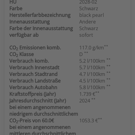
HU
2028-02
Farbe
Schwarz
Herstellerfarbbezeichnung
black pearl
Innenausstattung
Andere
Farbe der Innenausstattung
Schwarz
verfügbar ab
sofort
**
CO
Emissionen komb.
117.0 g/km
2
**
CO
Klasse
D
2
**
Verbrauch komb.
5.2 l/100km
**
Verbrauch Innenstadt
5.7 l/100km
**
Verbrauch Stadtrand
4.7 l/100km
**
Verbrauch Landstraße
4.5 l/100km
**
Verbrauch Autobahn
5.8 l/100km
**
Kraftstoffpreis (Jahr)
1.739 €
**
Jahresdurchschnitt (Jahr)
2024
bei einem angenommenen
niedrigem durchschnittlichem
**
CO
-Preis von 60.0€
1053.3 €
2
bei einem angenommenen
mittleren durchschnittlichem