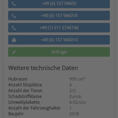
+49 (6) 157 94600
+49 (6) 157 946018
+49 (1) 511 2746146
+49 (6) 157 946014
Anfrage
Weitere technische Daten
3
Hubraum
999 cm
Anzahl Sitzplätze
4
Anzahl der Türen
2/3
Schadstoffklasse
Euro6
Umweltplakette
4 (Grün)
Anzahl der Fahrzeughalter
1
Baujahr
2018